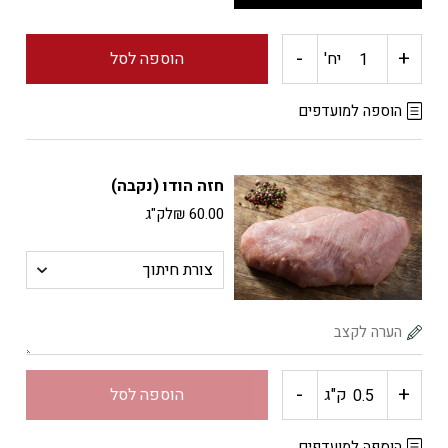
-
+
כמות
יח'
הוספה לסל
של
הוספה למועדפים
גרון
חזה הודו (נקבה)
הודו
60.00
₪
לק"ג
-
+
כמות
ק"ג
הוספה לסל
של
הוספה למועדפים