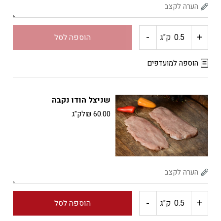
-
+
כמות
ק"ג
הוספה לסל
של
הוספה למועדפים
שווארמה
שניצל הודו נקבה
הודו
60.00
₪
לק"ג
רצועות
-
+
כמות
ק"ג
הוספה לסל