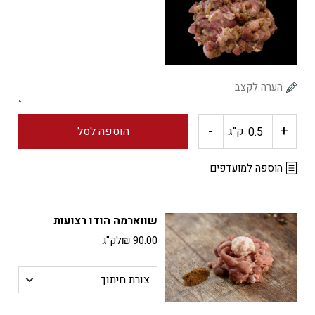
(שווארמה
הודיה)
-
+
כמות
ק"ג
הוספה לסל
של
הוספה למועדפים
שווארמה
שווארמה הודו רצועות
הודו
90.00
₪
לק"ג
נקבה
מתובל