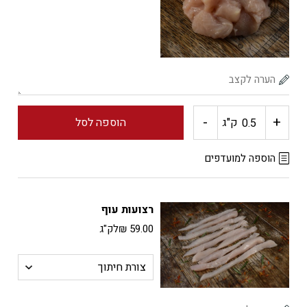
-
+
כמות
ק"ג
הוספה לסל
של
הוספה למועדפים
קוביות
רצועות עוף
עוף
59.00
₪
לק"ג