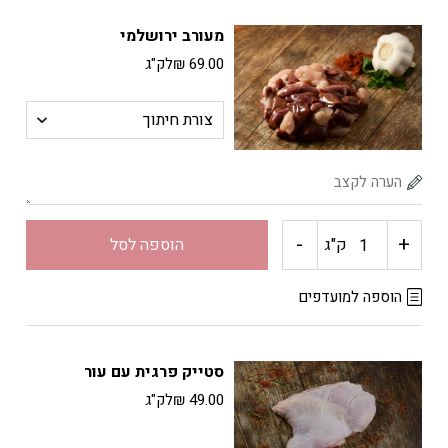
לבבות
מעורב ירושלמי
עוף
69.00
₪
לק"ג
-
+
כמות
ק"ג
הוספה לסל
של
הוספה למועדפים
מעורב
סטייק פרגית עם עור
ירושלמי
49.00
₪
לק"ג