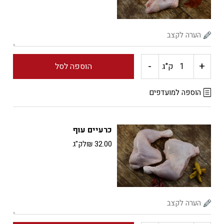
-
+
כמות
ק"ג
הוספה לסל
של
הוספה למועדפים
כנפיים
כרעיים עוף
עוף
32.00
₪
לק"ג