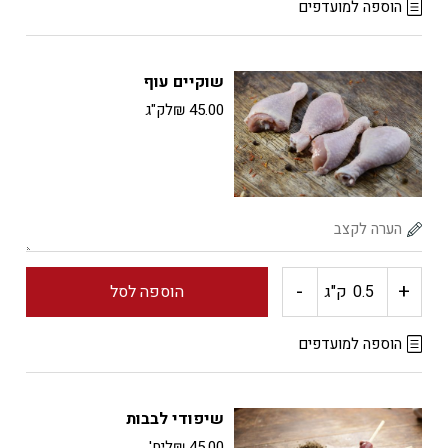
של
הוספה למועדפים
שווארמה
שוקיים עוף
עוף
45.00
₪
לק"ג
-
+
כמות
ק"ג
הוספה לסל
של
הוספה למועדפים
שוקיים
שיפודי לבבות
עוף
45.00
₪
ליח'