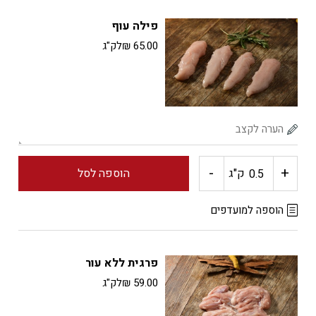
עוף
פילה עוף
שלם
65.00
₪
לק"ג
טרי
-
+
כמות
ק"ג
הוספה לסל
של
הוספה למועדפים
פילה
פרגית ללא עור
עוף
59.00
₪
לק"ג