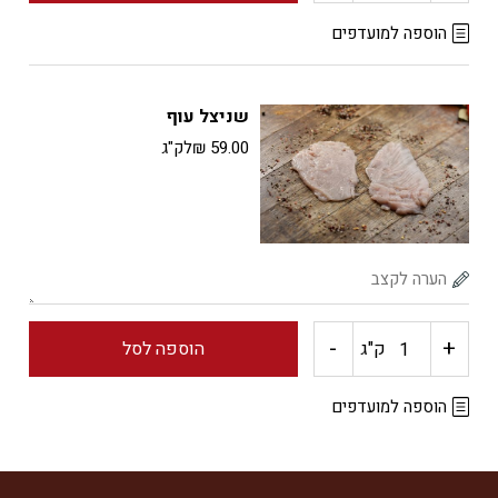
של
הוספה למועדפים
שיפודי
שניצל עוף
פרגית
59.00
₪
לק"ג
מתובל
-
+
כמות
ק"ג
הוספה לסל
של
הוספה למועדפים
שניצל