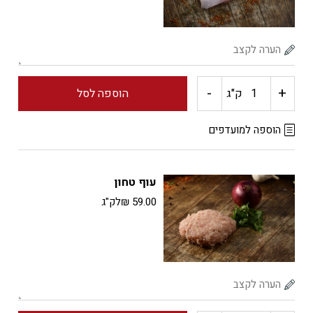
-
+
כמות
ק"ג
הוספה לסל
של
הוספה למועדפים
סטייק
עוף טחון
פרגית
59.00
₪
לק"ג
עם
עור