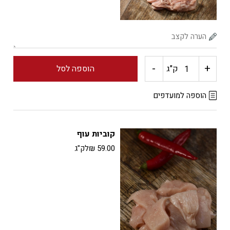
-
+
כמות
ק"ג
הוספה לסל
של
הוספה למועדפים
פרגית
קוביות עוף
ללא
59.00
₪
לק"ג
עור