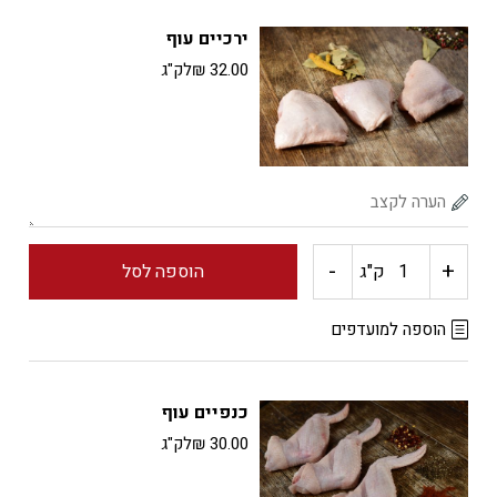
חזה
ירכיים עוף
עוף
32.00
₪
לק"ג
-
+
כמות
ק"ג
הוספה לסל
של
הוספה למועדפים
ירכיים
כנפיים עוף
עוף
30.00
₪
לק"ג