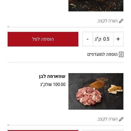
-
+
כמות
ק"ג
הוספה לסל
של
הוספה למועדפים
קוטלט
שווארמה לבן
(אנטריקוט)
100.00
₪
לק"ג
לבן