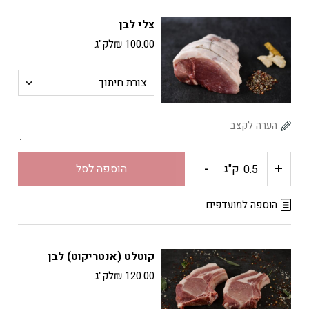
צוואר
צלי לבן
לבן
100.00
₪
לק"ג
(עם
עצם)
-
+
כמות
ק"ג
הוספה לסל
של
הוספה למועדפים
צלי
קוטלט (אנטריקוט) לבן
לבן
120.00
₪
לק"ג