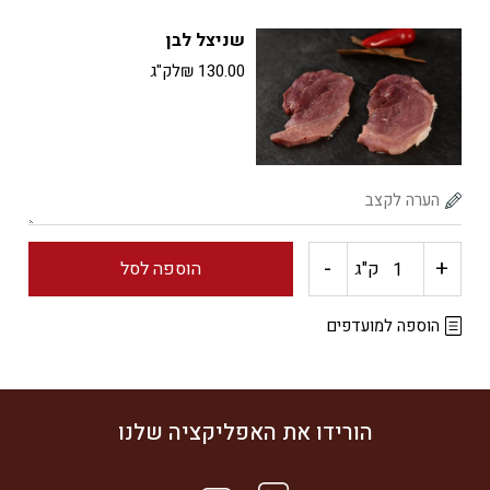
שישליק
שניצל לבן
לבן
130.00
₪
לק"ג
-
+
כמות
ק"ג
הוספה לסל
של
הוספה למועדפים
שניצל
לבן
הורידו את האפליקציה שלנו