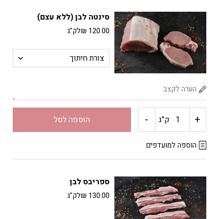
טחון
סינטה לבן (ללא עצם)
לבן
120.00
₪
לק"ג
-
+
כמות
ק"ג
הוספה לסל
של
הוספה למועדפים
סינטה
ספריבס לבן
לבן
130.00
₪
לק"ג
(ללא