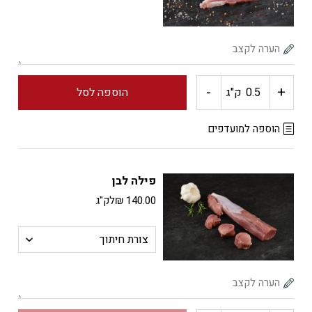
עצם)
-
+
כמות
ק"ג
הוספה לסל
של
הוספה למועדפים
ספריבס
פילה לבן
לבן
140.00
₪
לק"ג