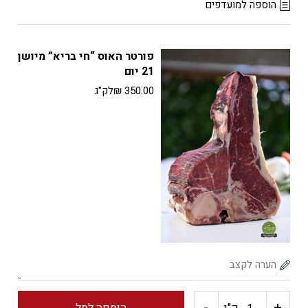
של
הוספה למועדפים
עצמות
פורטר האוס “חי בריא” מיושן
מח
21 יום
350.00
₪
לק"ג
(סירה)
"חי
בריא"
-
+
כמות