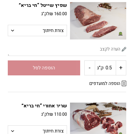
שפיץ שייטל “חי בריא”
עגל
160.00
₪
לק"ג
"חי
בריא"
-
+
כמות
ק"ג
הוספה לסל
של
הוספה למועדפים
שפיץ
שריר אחורי “חי בריא”
שייטל
110.00
₪
לק"ג
"חי