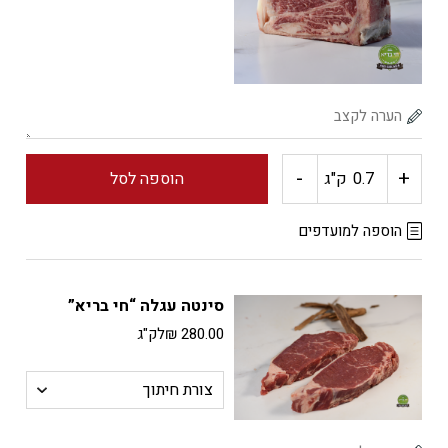
-
+
כמות
ק"ג
הוספה לסל
של
הוספה למועדפים
ניו
סינטה עגלה “חי בריא”
יורק
280.00
₪
לק"ג
סטייק
"חי