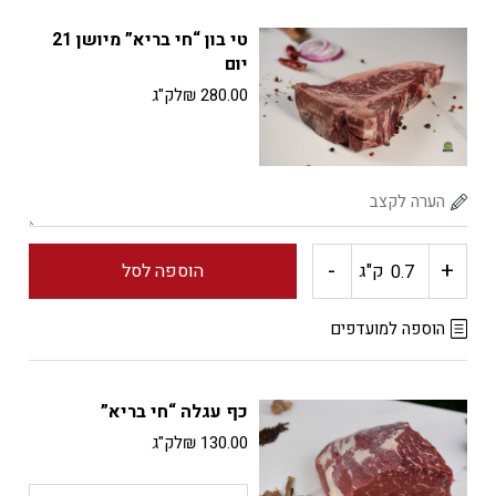
טבעות
טי בון “חי בריא” מיושן 21
פילה
יום
280.00
₪
לק"ג
בקר
"חי
בריא"
-
+
כמות
ק"ג
הוספה לסל
של
הוספה למועדפים
טי
כף עגלה “חי בריא”
בון
130.00
₪
לק"ג
"חי