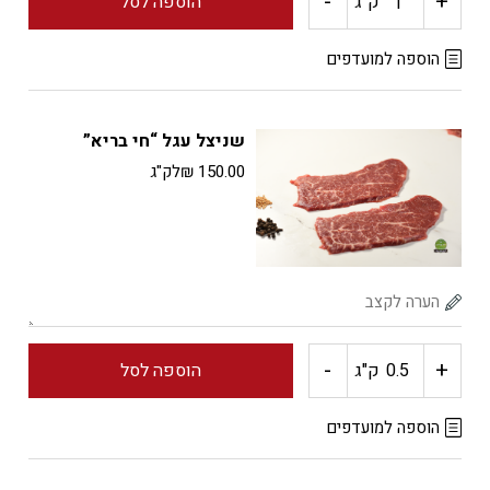
-
+
כמות
ק"ג
הוספה לסל
של
הוספה למועדפים
שניצל
שניצל עגל “חי בריא”
וינאי
150.00
₪
לק"ג
"חי
בריא"
-
+
כמות
ק"ג
הוספה לסל
של
הוספה למועדפים
שניצל