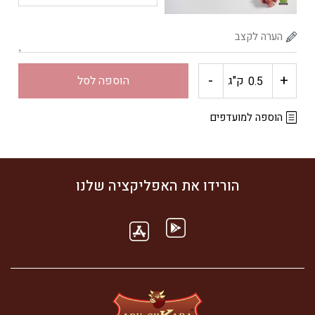
בריא"
-
+
כמות
ק"ג
הוספה לסל
של
הוספה למועדפים
שריר
אחורי
הורידו את האפליקציה שלנו
"חי
בריא"