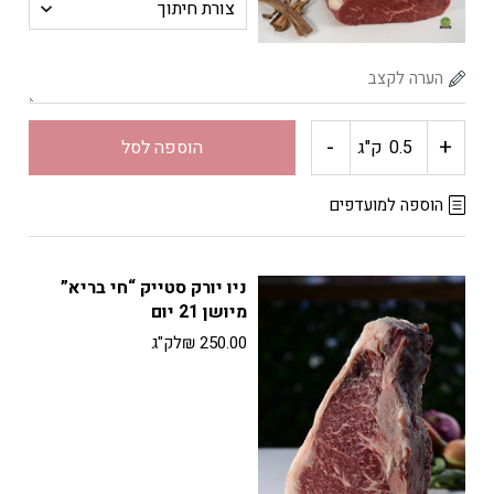
בריא"
מיושן
-
+
21
כמות
ק"ג
הוספה לסל
יום
של
הוספה למועדפים
כף
ניו יורק סטייק “חי בריא”
עגלה
מיושן 21 יום
250.00
₪
לק"ג
"חי
בריא"