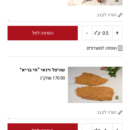
בריא"
-
+
כמות
ק"ג
הוספה לסל
של
הוספה למועדפים
שיפודי
שניצל וינאי “חי בריא”
שייטל
170.00
₪
לק"ג
"חי
בריא"