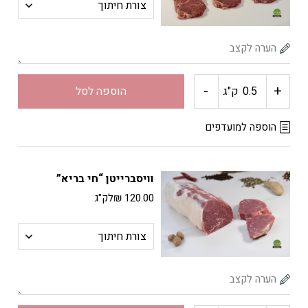
בריא"
-
+
כמות
ק"ג
הוספה לסל
של
הוספה למועדפים
דפי
וויסברייטן “חי בריא”
סינטה
120.00
₪
לק"ג
"חי
בריא"