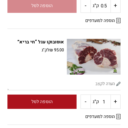
-
+
כמות
ק"ג
הוספה לסל
של
הוספה למועדפים
אווזית
אוסובוקו עגל “חי בריא”
(נוס)
95.00
₪
לק"ג
"חי
בריא"
-
+
כמות
ק"ג
הוספה לסל
של
הוספה למועדפים