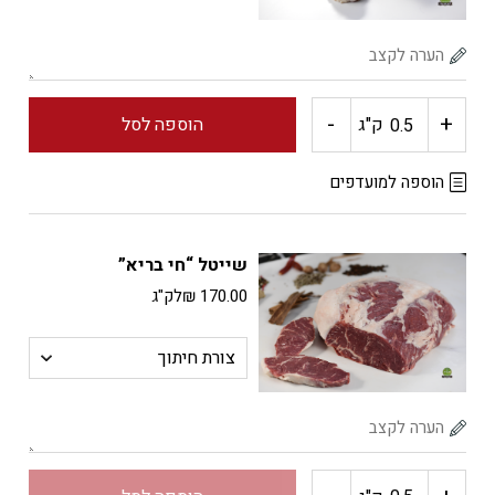
בריא"
-
+
כמות
ק"ג
הוספה לסל
של
הוספה למועדפים
שווארמה
שייטל “חי בריא”
בקר
170.00
₪
לק"ג
"חי
בריא"