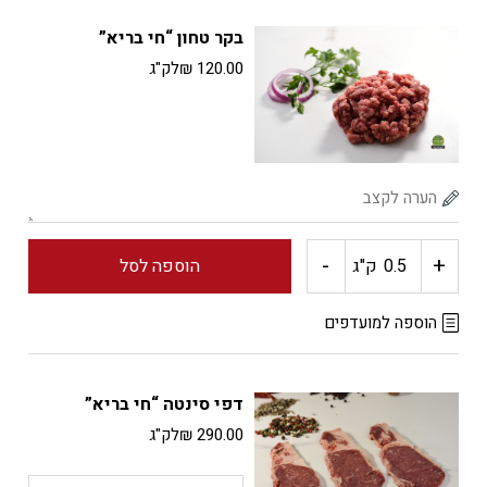
אוסובוקו
בקר טחון “חי בריא”
עגל
120.00
₪
לק"ג
"חי
בריא"
-
+
כמות
ק"ג
הוספה לסל
של
הוספה למועדפים
בקר
דפי סינטה “חי בריא”
טחון
290.00
₪
לק"ג
"חי