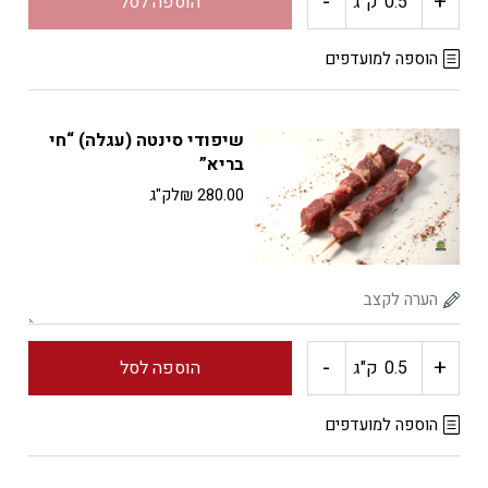
-
+
כמות
ק"ג
הוספה לסל
של
הוספה למועדפים
שייטל
שיפודי סינטה (עגלה) “חי
"חי
בריא”
280.00
₪
לק"ג
בריא"
-
+
כמות
ק"ג
הוספה לסל
של
הוספה למועדפים
שיפודי