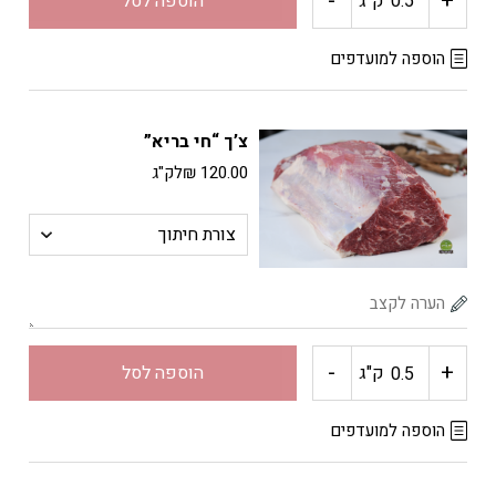
-
+
ק"ג
הוספה לסל
של
הוספה למועדפים
פלדה
צ’ך “חי בריא”
(ראפליה)
120.00
₪
לק"ג
"חי
בריא"
-
+
כמות
ק"ג
הוספה לסל
של
הוספה למועדפים
צ'ך