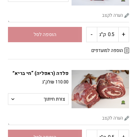
-
+
כמות
ק"ג
הוספה לסל
של
הוספה למועדפים
פלאנק
פלדה (ראפליה) “חי בריא”
סטייק
110.00
₪
לק"ג
"חי
בריא"
כמות