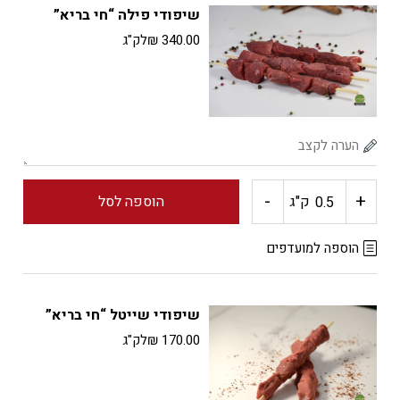
שיפודי פילה “חי בריא”
סינטה
340.00
₪
לק"ג
(עגלה)
"חי
בריא"
-
+
כמות
ק"ג
הוספה לסל
של
הוספה למועדפים
שיפודי
שיפודי שייטל “חי בריא”
פילה
170.00
₪
לק"ג
"חי