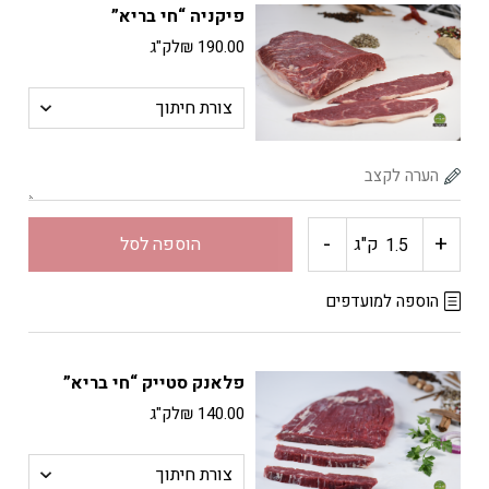
פיקניה “חי בריא”
בקר
190.00
₪
לק"ג
שלם
"חי
בריא"
-
+
כמות
ק"ג
הוספה לסל
של
הוספה למועדפים
פיקניה
פלאנק סטייק “חי בריא”
"חי
140.00
₪
לק"ג
בריא"