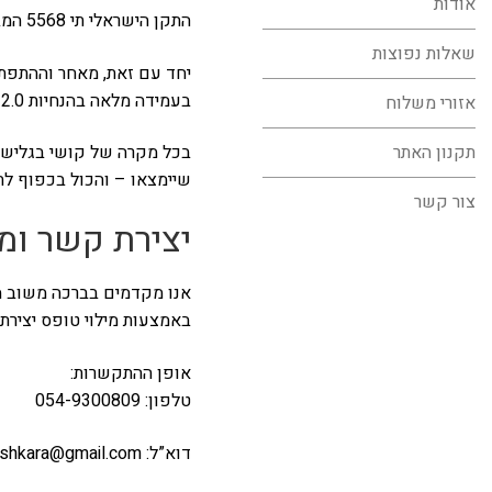
אודות
התקן הישראלי תי 5568 המבוסס על מסמך הנחיות WCAG 2.0 ומותאם לעבודה עם מספר דפדפנים וטכנולוגיות מסייעות לנגישות.
שאלות נפוצות
יחד עם זאת, מאחר וההתפתח
בעמידה מלאה בהנחיות WCAG 2.0.
אזורי משלוח
תקנון האתר
בכל מקרה של קושי בגלישה ב
שיימצאו – והכול בכפוף לתקן ישראלי ת”י 5568 המבוסס 
צור קשר
יצירת קשר ומ
אנו מקדמים בברכה משוב 
באמצעות מילוי טופס יצירת
אופן ההתקשרות:
טלפון:
054-9300809
דוא”ל:
shkara@gmail.com