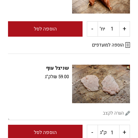
-
+
כמות
יח'
הוספה לסל
של
הוספה למועדפים
שיפודי
שניצל עוף
פרגית
59.00
₪
לק"ג
מתובל
-
+
כמות
ק"ג
הוספה לסל