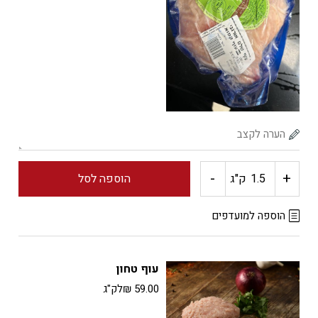
-
+
כמות
ק"ג
הוספה לסל
של
הוספה למועדפים
עוף
עוף טחון
אורגני
59.00
₪
לק"ג
(קפוא)