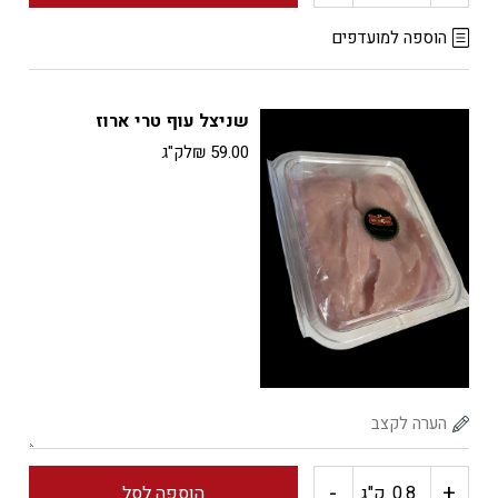
של
הוספה למועדפים
שניצל
שניצל עוף טרי ארוז
עוף
59.00
₪
לק"ג
-
+
כמות
ק"ג
הוספה לסל