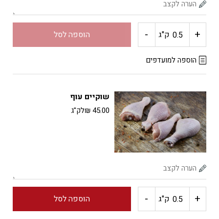
-
+
כמות
ק"ג
הוספה לסל
של
הוספה למועדפים
שווארמה
שוקיים עוף
עוף
45.00
₪
לק"ג
-
+
כמות
ק"ג
הוספה לסל