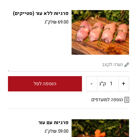
פילה
פרגיות ללא עור (סטייקים)
עוף
69.00
₪
לק"ג
-
+
כמות
ק"ג
הוספה לסל
של
הוספה למועדפים
פרגיות
פרגיות עם עור
ללא
59.00
₪
לק"ג