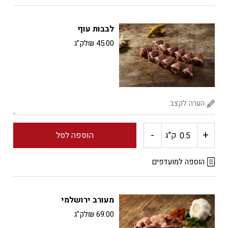
כרעיים
לבבות עוף
עוף
45.00
₪
לק"ג
-
+
כמות
ק"ג
הוספה לסל
של
הוספה למועדפים
לבבות
מעורב ירושלמי
עוף
69.00
₪
לק"ג