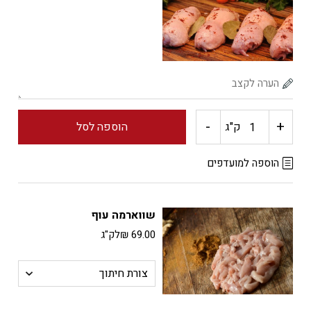
עור
(סטייקים)
-
+
כמות
ק"ג
הוספה לסל
של
הוספה למועדפים
פרגיות
שווארמה עוף
עם
69.00
₪
לק"ג
עור