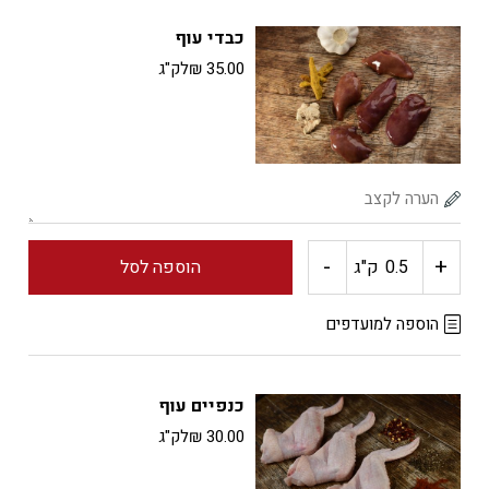
ירכיים
כבדי עוף
עוף
35.00
₪
לק"ג
-
+
כמות
ק"ג
הוספה לסל
של
הוספה למועדפים
כבדי
כנפיים עוף
עוף
30.00
₪
לק"ג