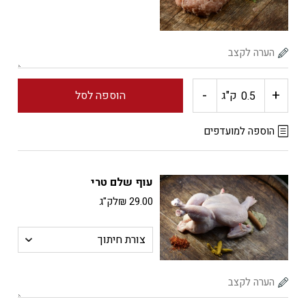
-
+
כמות
ק"ג
הוספה לסל
של
הוספה למועדפים
עוף
עוף שלם טרי
טחון
29.00
₪
לק"ג