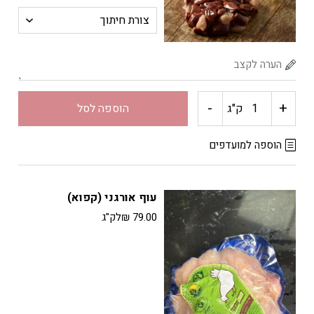
-
+
כמות
ק"ג
הוספה לסל
של
הוספה למועדפים
מעורב
עוף אורגני (קפוא)
ירושלמי
79.00
₪
לק"ג