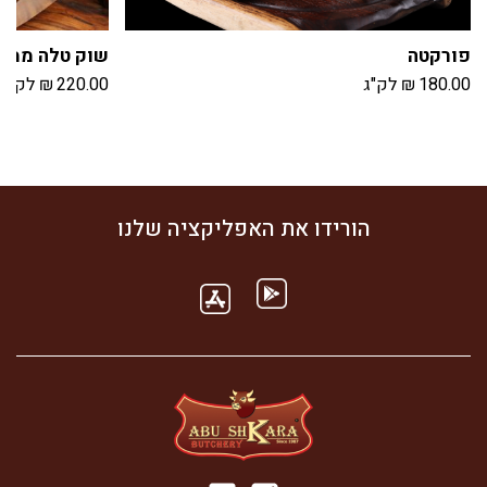
פורקטה
שוק טלה ממול
180.00
₪
לק"ג
220.00
₪
לק"ג
הורידו את האפליקציה שלנו