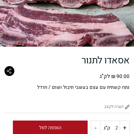
אסאדו לתנור
לק"ג
₪
90.00
נתח קשתית עם עצם בעשבי תיבול ושום / חרדל
-
+
כמות
הוספה לסל
ק"ג