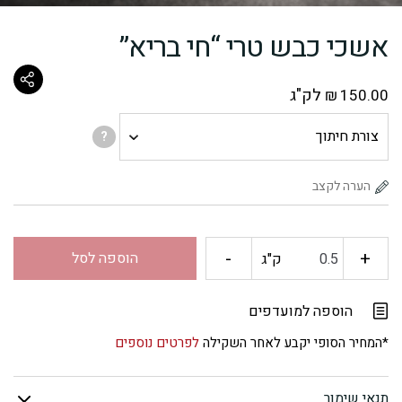
אשכי כבש טרי “חי בריא”
לק"ג
₪
150.00
צורת
?
חיתוך
-
+
כמות
הוספה לסל
ק"ג
של
הוספה למועדפים
אשכי
*המחיר הסופי יקבע לאחר השקילה
לפרטים נוספים
כבש
תנאי שימור