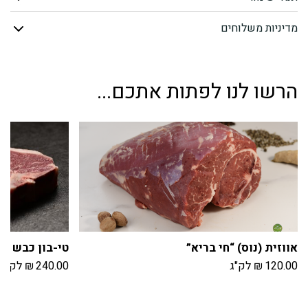
מדיניות משלוחים
הרשו לנו לפתות אתכם...
אווזית (נוס) “חי בריא”
טי-בון כבש “ח
120.00
₪
לק"ג
240.00
₪
לק"ג