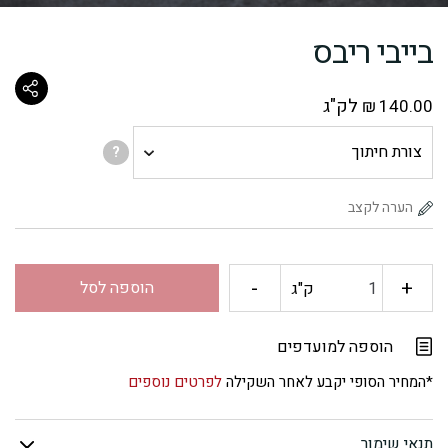
בייבי ריבס
לק"ג
₪
140.00
צורת
?
חיתוך
-
+
כמות
הוספה לסל
ק"ג
של
הוספה למועדפים
בייבי
*המחיר הסופי יקבע לאחר השקילה
לפרטים נוספים
ריבס
תנאי שימור