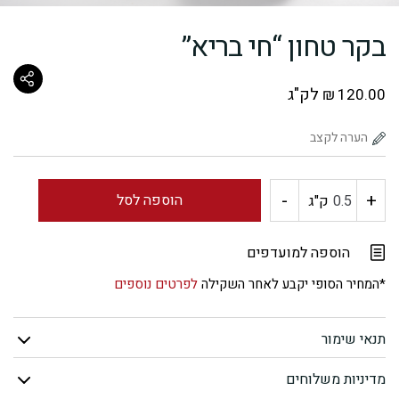
בקר טחון “חי בריא”
לק"ג
₪
120.00
-
+
כמות
הוספה לסל
ק"ג
של
הוספה למועדפים
בקר
*המחיר הסופי יקבע לאחר השקילה
לפרטים נוספים
טחון
תנאי שימור
"חי
מדיניות משלוחים
בריא"