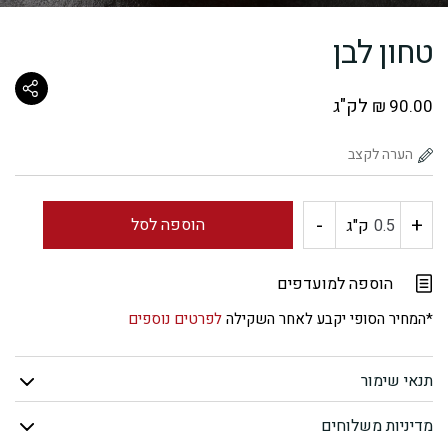
טחון לבן
לק"ג
₪
90.00
-
+
כמות
הוספה לסל
ק"ג
של
הוספה למועדפים
טחון
*המחיר הסופי יקבע לאחר השקילה
לפרטים נוספים
לבן
תנאי שימור
מדיניות משלוחים