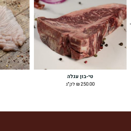
טי-בון עגלה
250.00
₪
לק"ג