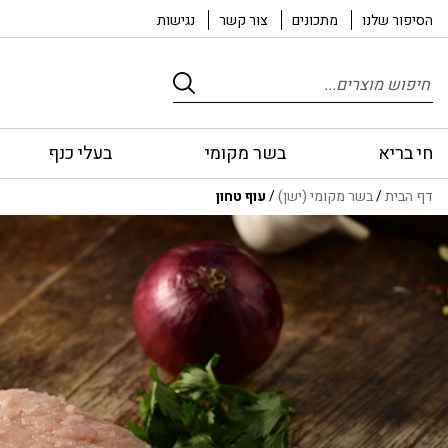
הסיפור שלנו
מתכונים
צור קשר
נגישות
Products
search
חי בריא
בשר מקומי
בעלי כנף
דף הבית
/
בשר מקומי (ישן)
/
עוף טחון