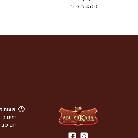
45.00
₪
ליח'
שעות פ
ימים ב׳ – ו׳: :00
יום שבת: 8:00 – 00