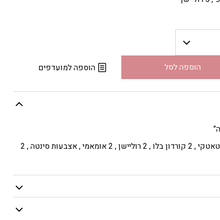
הוספה לסל
הוספה למועדפים
”
(שקאלנס) קרפצ’יו , 2 לוליפופ , טאטקי , 2 קורדון בלו , 2 רוליישן , 2 אומאמי , אצבעות סינטה , 2
דל , חומץ בלסמי , מלח/פלפל , פרמז’ן