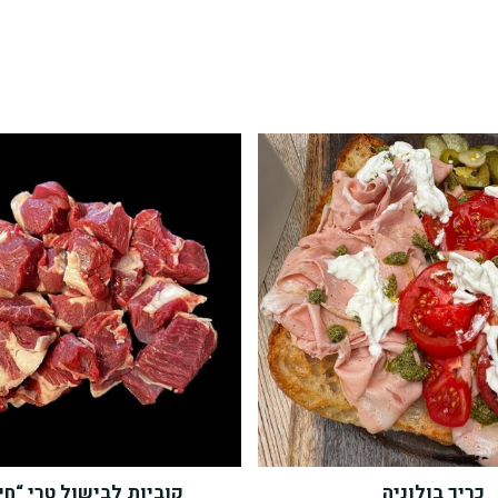
כריך בולוניה
קוביות לבישול טרי “חי