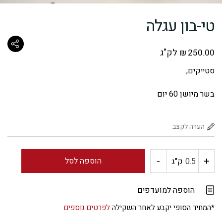
טי-בון עגלה
לק"ג
₪
250.00
סטייקים,
בשר מיושן 60 יום
-
+
כמות
הוספה לסל
ק"ג
של
הוספה למועדפים
טי-בון
*המחיר הסופי יקבע לאחר השקילה
לפרטים נוספים