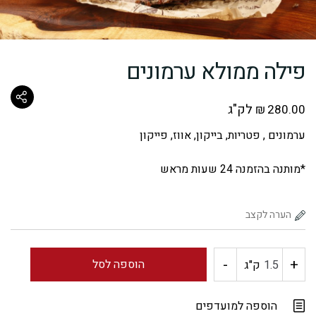
פילה ממולא ערמונים
לק"ג
₪
280.00
ערמונים , פטריות, בייקון, אווז, פייקון
*מותנה בהזמנה 24 שעות מראש
-
+
כמות
הוספה לסל
ק"ג
של
הוספה למועדפים