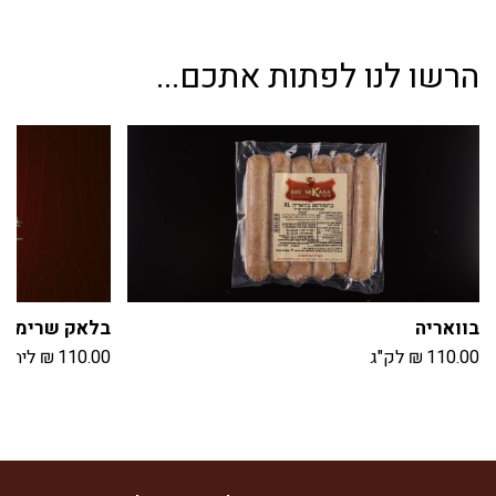
הרשו לנו לפתות אתכם...
בוואריה
בלאק שרימפס /30
110.00
₪
לק"ג
110.00
₪
ליח'