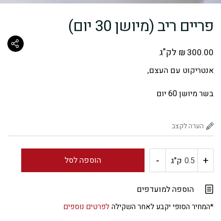
פריים ריב (מיושן 30 יום)
לק"ג
₪
300.00
אנטריקוט עם העצם,
בשר מיושן 60 יום
-
+
כמות
הוספה לסל
ק"ג
של
הוספה למועדפים
פריים
*המחיר הסופי יקבע לאחר השקילה
לפרטים נוספים