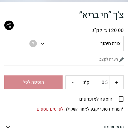
צ’ך “חי בריא”
לק"ג
₪
120.00
צורת
?
חיתוך
-
+
כמות
הוספה לסל
ק"ג
של
הוספה למועדפים
צ'ך
*המחיר הסופי יקבע לאחר השקילה
לפרטים נוספים
"חי
תנאי שימור