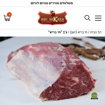
משלוחים מהירים מהיום להיום
0
דף הבית
/
חי בריא (ישן)
/
צ’ך “חי בריא”