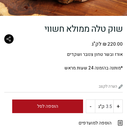
שוק טלה ממולא חשווי
לק"ג
₪
220.00
אורז ובשר טחון צנובר ושקדים
*מותנה בהזמנה 24 שעות מראש
-
+
כמות
הוספה לסל
ק"ג
של
הוספה למועדפים