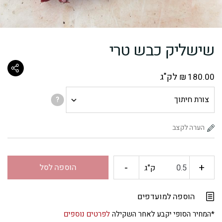
שישליק כבש טרי
לק"ג
₪
180.00
צורת
?
חיתוך
-
+
כמות
הוספה לסל
ק"ג
של
הוספה למועדפים
שישליק
*המחיר הסופי יקבע לאחר השקילה
לפרטים נוספים