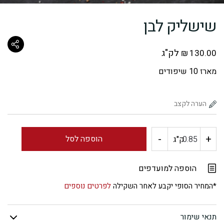
שישליק לבן
לק"ג
₪
130.00
מארז 10 שיפודים
-
+
כמות
הוספה לסל
ק"ג
של
הוספה למועדפים
שישליק
*המחיר הסופי יקבע לאחר השקילה
לפרטים נוספים
לבן
תנאי שימור